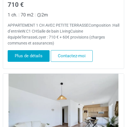
710 €
1 ch.
|
70 m2
|
2m
APPARTEMENT 1 CH AVEC PETITE TERRASSEComposition :Hall
d’entréeW.C1 CHSalle de bain LivingCuisine
équipéeTerrasseLoyer : 710 € + 60€ provisions (charges
communes et assurances)
Plus de détails
Contactez-moi