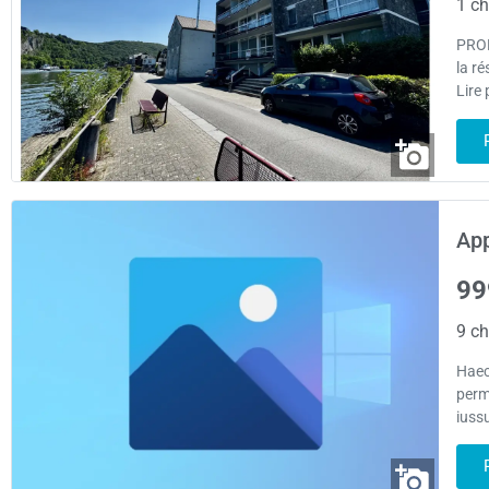
1 ch
PROF
la r
Lire 
App
99
9 ch
Haec
perm
iuss