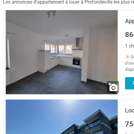
Les annonces d'appartement à louer à Profondeville les plus ré
App
86
1 ch
Dé
d’un
disp
Loc
75