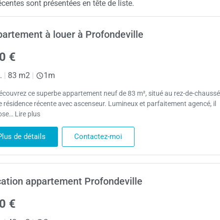
centes sont présentées en tête de liste.
artement à louer à Profondeville
0 €
.
|
83 m2
|
1m
couvrez ce superbe appartement neuf de 83 m², situé au rez-de-chauss
e résidence récente avec ascenseur. Lumineux et parfaitement agencé, il
ose… Lire plus
Plus de détails
Contactez-moi
ation appartement Profondeville
0 €