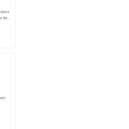
 dans
ne de…
rem