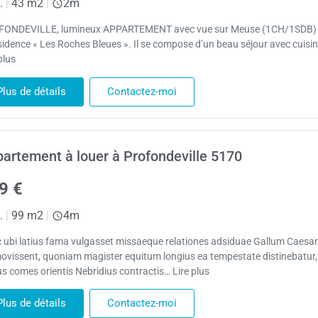
.
|
43 m2
|
2m
ONDEVILLE, lumineux APPARTEMENT avec vue sur Meuse (1CH/1SDB)
ésidence « Les Roches Bleues ». Il se compose d’un beau séjour avec cuisi
plus
Plus de détails
Contactez-moi
artement à louer à Profondeville 5170
9 €
.
|
99 m2
|
4m
 ubi latius fama vulgasset missaeque relationes adsiduae Gallum Caesa
ovissent, quoniam magister equitum longius ea tempestate distinebatur,
us comes orientis Nebridius contractis… Lire plus
Plus de détails
Contactez-moi