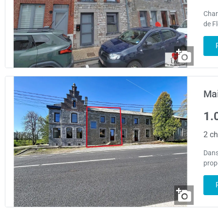
Char
de F
Mai
1.
2 ch
Dans
prop