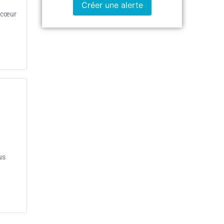
Créer une alerte
n cœur
us