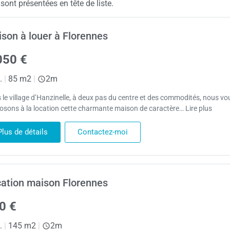
ont présentées en tête de liste.
son à louer à Florennes
050 €
.
|
85 m2
|
2m
 le village d’Hanzinelle, à deux pas du centre et des commodités, nous vo
osons à la location cette charmante maison de caractère… Lire plus
Plus de détails
Contactez-moi
ation maison Florennes
0 €
.
|
145 m2
|
2m