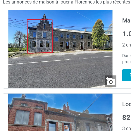
Les annonces de maison à louer à Florennes les plus récentes s
Mai
1.
2 ch
Dans
prop
Loc
82
3 ch