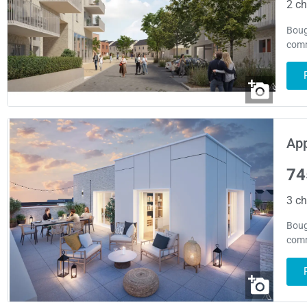
2 ch
Boug
comm
App
74
3 ch
Boug
comm