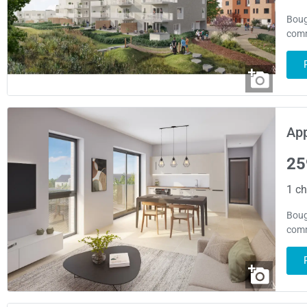
Boug
comm
App
25
1 ch
Boug
comm