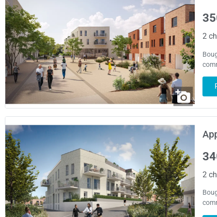
35
2 ch
Boug
comm
App
34
2 ch
Boug
comm