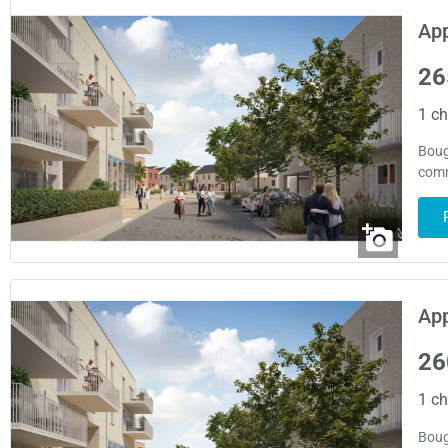
Ap
26
1 ch
Boug
comm
App
26
1 ch
Boug