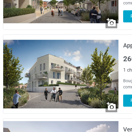
comm
App
26
1 ch
Boug
comm
Ve