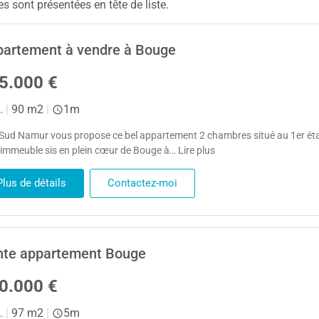
 sont présentées en tête de liste.
artement à vendre à Bouge
5.000 €
.
|
90 m2
|
1m
Sud Namur vous propose ce bel appartement 2 chambres situé au 1er ét
 immeuble sis en plein cœur de Bouge à… Lire plus
Plus de détails
Contactez-moi
nte appartement Bouge
0.000 €
.
|
97 m2
|
5m