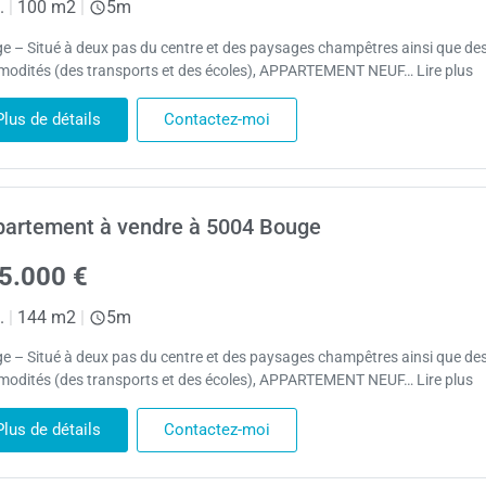
.
|
100 m2
|
5m
e – Situé à deux pas du centre et des paysages champêtres ainsi que de
odités (des transports et des écoles), APPARTEMENT NEUF… Lire plus
Plus de détails
Contactez-moi
artement à vendre à 5004 Bouge
5.000 €
.
|
144 m2
|
5m
e – Situé à deux pas du centre et des paysages champêtres ainsi que de
odités (des transports et des écoles), APPARTEMENT NEUF… Lire plus
Plus de détails
Contactez-moi