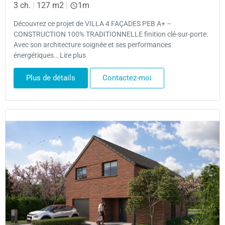
3 ch.
|
127 m2
|
1m
Découvrez ce projet de VILLA 4 FAÇADES PEB A+ –
CONSTRUCTION 100% TRADITIONNELLE finition clé-sur-porte.
Avec son architecture soignée et ses performances
énergétiques… Lire plus
Plus de détails
Contactez-moi