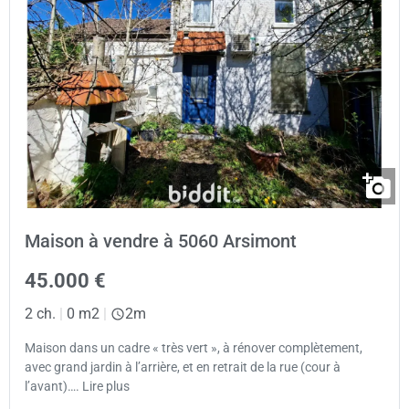
Maison à vendre à 5060 Arsimont
45.000 €
2 ch.
|
0 m2
|
2m
Maison dans un cadre « très vert », à rénover complètement,
avec grand jardin à l’arrière, et en retrait de la rue (cour à
l’avant)…. Lire plus