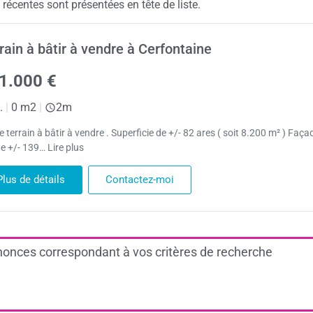
récentes sont présentées en tête de liste.
rain à bâtir à vendre à Cerfontaine
1.000 €
.
|
0 m2
|
2m
 terrain à bâtir à vendre . Superficie de +/- 82 ares ( soit 8.200 m² ) Faça
e +/- 139… Lire plus
Plus de détails
Contactez-moi
onces correspondant à vos critères de recherche