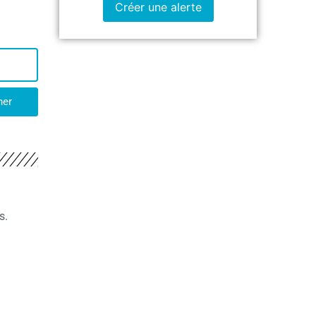
Créer une alerte
her
s.