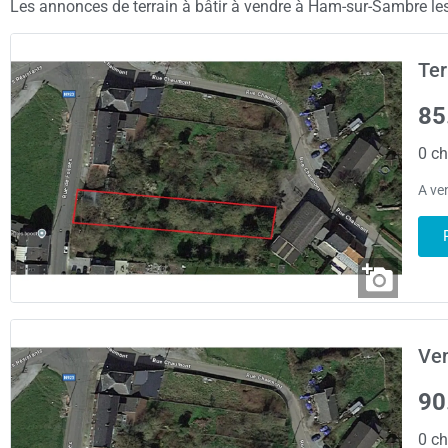
Les annonces de terrain à bâtir à vendre à Ham-sur-Sambre les 
Ter
85
0 ch
A ve
Ven
90
0 ch