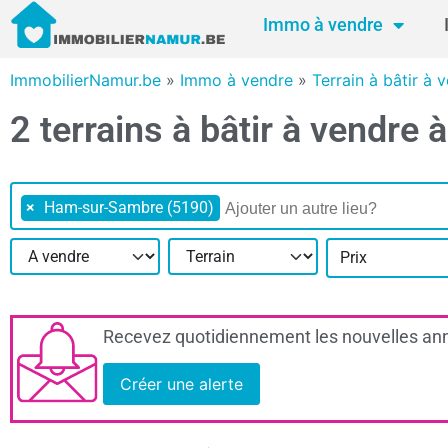
Immo à vendre
ImmobilierNamur.be
»
Immo à vendre
»
Terrain à bâtir à
2 terrains à bâtir à vendr
×
Ham-sur-Sambre (5190)
Prix
Recevez quotidiennement les nouvelles ann
Créer une alerte