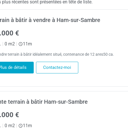
plus récentes sont présentées en tête de liste.
rain à bâtir à vendre à Ham-sur-Sambre
.000 €
.
|
0 m2
|
11m
ndre terrain à bâtir idéalement situé, contenance de 12 ares50 ca.
Plus de détails
Contactez-moi
te terrain à bâtir Ham-sur-Sambre
.000 €
.
|
0 m2
|
11m