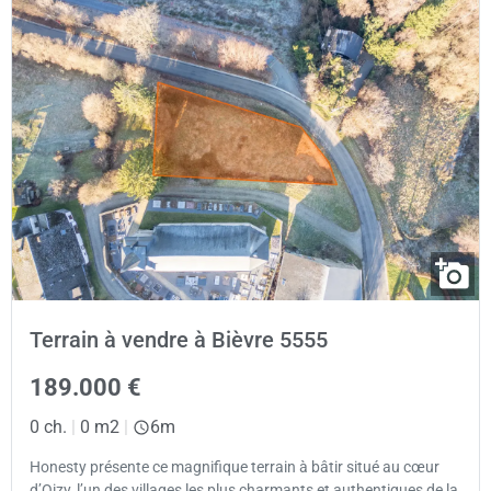
Terrain à vendre à Bièvre 5555
189.000 €
0 ch.
|
0 m2
|
6m
Honesty présente ce magnifique terrain à bâtir situé au cœur
d’Oizy, l’un des villages les plus charmants et authentiques de la