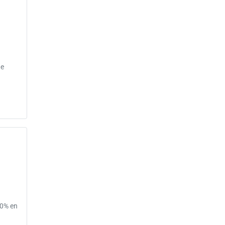
ne
00% en