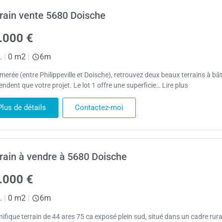
rain vente 5680 Doische
.000 €
.
|
0 m2
|
6m
erée (entre Philippeville et Doische), retrouvez deux beaux terrains à bât
endent que votre projet. Le lot 1 offre une superficie… Lire plus
Plus de détails
Contactez-moi
rain à vendre à 5680 Doische
.000 €
.
|
0 m2
|
6m
ifique terrain de 44 ares 75 ca exposé plein sud, situé dans un cadre rura