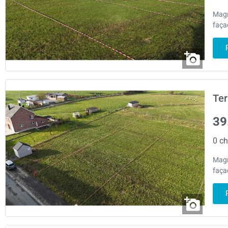
Magni
façad
Ter
39
0 ch
Magni
façad