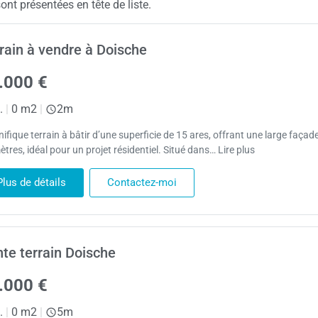
nt présentées en tête de liste.
rain à vendre à Doische
.000 €
.
|
0 m2
|
2m
fique terrain à bâtir d’une superficie de 15 ares, offrant une large façad
tres, idéal pour un projet résidentiel. Situé dans… Lire plus
Plus de détails
Contactez-moi
te terrain Doische
.000 €
.
|
0 m2
|
5m