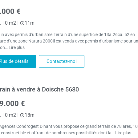
.000 €
.
|
0 m2
|
11m
ain avec permis d’urbanisme.Terrain d’une superficie de 13a.26ca. 52 en
ure d’une zone Natura 2000Il est vendu avec permis d’urbanisme pour u
on… Lire plus
Plus de détails
Contactez-moi
rain à vendre à Doische 5680
9.000 €
.
|
0 m2
|
18m
Agences Condrogest Dinant vous propose ce grand terrain de 78 ares, 1
 constructible et offrant de nombreuses possibilités dont la… Lire plus