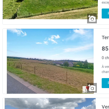
exce
Ter
85
0 ch
À ve
char
Ven