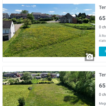
Ter
65
0 ch
À Rom
n’att
Ter
65
0 ch
Magn