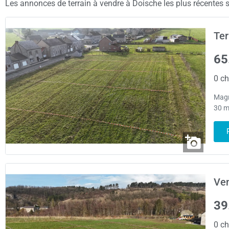
Les annonces de terrain à vendre à Doische les plus récentes so
Ter
65
0 ch
Magni
30 mè
Ven
39
0 ch