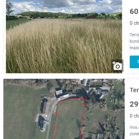
60
0 ch
Terr
bord
mais
Ter
29
0 ch
Vos 
zone