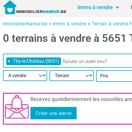
Immo à vendre
ImmobilierNamur.be
»
Immo à vendre
»
Terrain à vendre
0 terrains à vendre à 5651
×
Thy-le-Château (5651)
Prix
Recevez quotidiennement les nouvelles ann
Créer une alerte