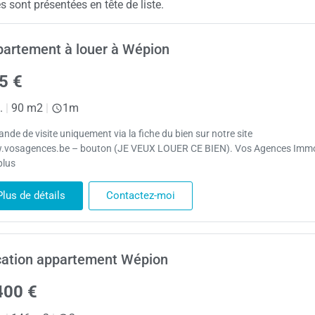
sont présentées en tête de liste.
artement à louer à Wépion
5 €
.
|
90 m2
|
1m
nde de visite uniquement via la fiche du bien sur notre site
vosagences.be – bouton (JE VEUX LOUER CE BIEN). Vos Agences Imm
plus
Plus de détails
Contactez-moi
ation appartement Wépion
400 €