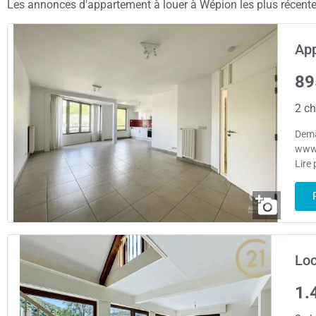
Les annonces d'appartement à louer à Wépion les plus récentes 
App
89
2 ch
Dema
www.
Lire 
Loc
1.