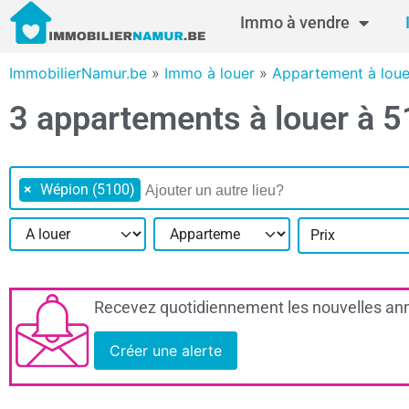
Immo à vendre
ImmobilierNamur.be
»
Immo à louer
»
Appartement à lou
3 appartements à louer à 
×
Wépion (5100)
Prix
Recevez quotidiennement les nouvelles ann
Créer une alerte