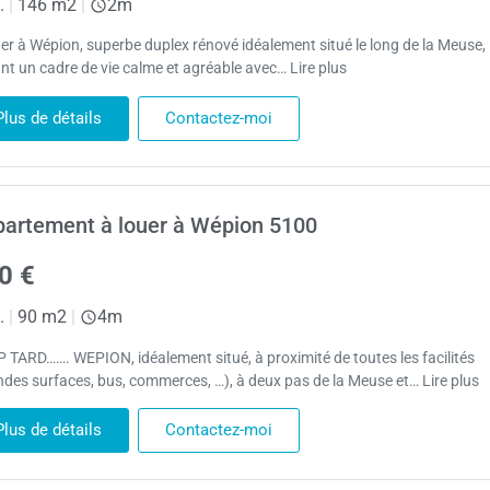
.
|
146 m2
|
2m
uer à Wépion, superbe duplex rénové idéalement situé le long de la Meuse,
ant un cadre de vie calme et agréable avec… Lire plus
Plus de détails
Contactez-moi
artement à louer à Wépion 5100
0 €
.
|
90 m2
|
4m
 TARD……. WEPION, idéalement situé, à proximité de toutes les facilités
ndes surfaces, bus, commerces, …), à deux pas de la Meuse et… Lire plus
Plus de détails
Contactez-moi