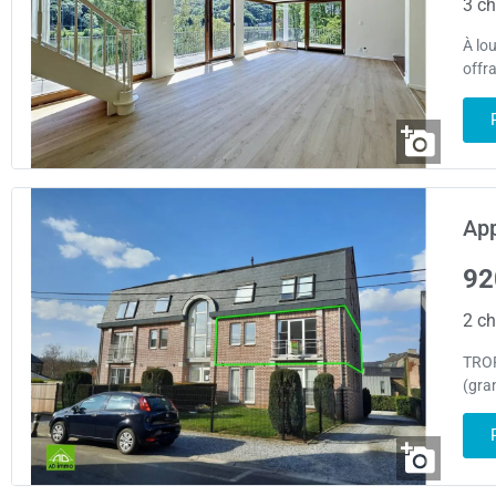
3 ch
À lo
offr
App
92
2 ch
TROP
(gra