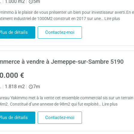
.
|
1.000 m2
|
5m
nimmo à le plaisir de vous présenter un bien pour investisseur averti.En e
atiment industriel de 1000M2 construit en 2017 sur une… Lire plus
Plus de détails
Contactez-moi
mmerce à vendre à Jemeppe-sur-Sambre 5190
0.000 €
.
|
1.818 m2
|
7m
ureau Yakimmo met à la vente cet ensemble commercial sis sur un terrain
4m2. Constitué d’une annexe de 98m2 qui fut exploité… Lire plus
Plus de détails
Contactez-moi