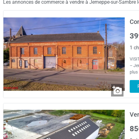
Les annonces de commerce à vendre à Jemeppe-sur-Sambre les p
Co
39
1 ch
VISI
– Je
plus
Ve
85