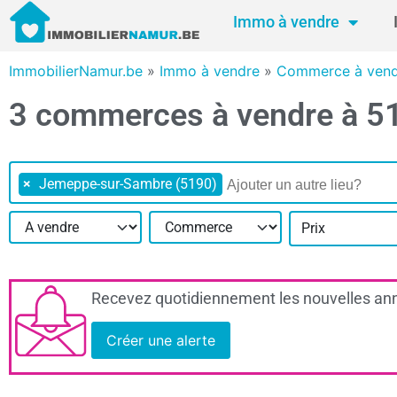
Immo à vendre
ImmobilierNamur.be
»
Immo à vendre
»
Commerce à ven
3 commerces à vendre à 
×
Jemeppe-sur-Sambre (5190)
Prix
Recevez quotidiennement les nouvelles ann
Créer une alerte