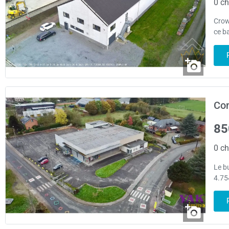
0 ch
Crow
ce b
Co
85
0 ch
Le b
4.75