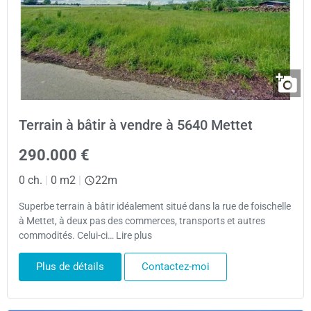
Terrain à bâtir à vendre à 5640 Mettet
290.000 €
0 ch.
|
0 m2
|
22m
Superbe terrain à bâtir idéalement situé dans la rue de foischelle
à Mettet, à deux pas des commerces, transports et autres
commodités. Celui-ci… Lire plus
Plus de détails
Contactez-moi