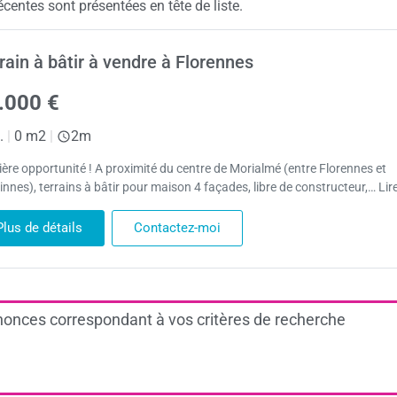
écentes sont présentées en tête de liste.
rain à bâtir à vendre à Florennes
.000 €
.
|
0 m2
|
2m
ière opportunité ! A proximité du centre de Morialmé (entre Florennes et
nnes), terrains à bâtir pour maison 4 façades, libre de constructeur,… Lir
Plus de détails
Contactez-moi
onces correspondant à vos critères de recherche