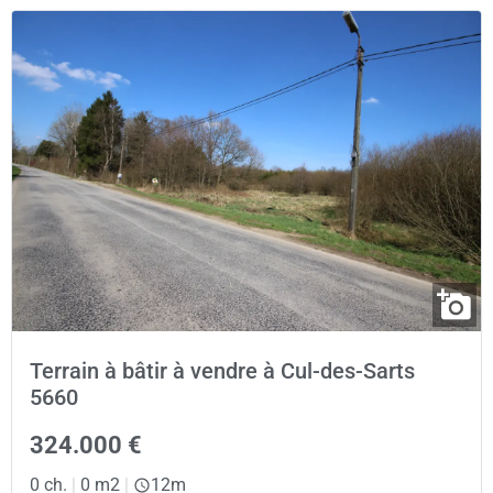
Terrain à bâtir à vendre à Cul-des-Sarts
5660
324.000 €
0 ch.
|
0 m2
|
12m