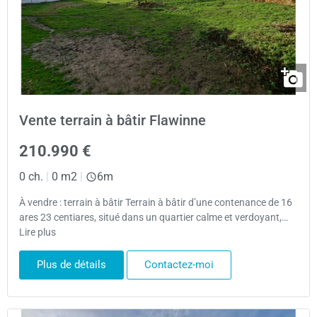
Vente terrain à bâtir Flawinne
210.990 €
0 ch.
|
0 m2
|
6m
À vendre : terrain à bâtir Terrain à bâtir d’une contenance de 16
ares 23 centiares, situé dans un quartier calme et verdoyant,…
Lire plus
Plus de détails
Contactez-moi