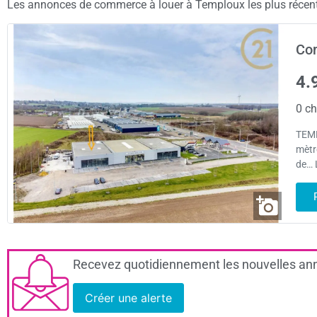
Les annonces de commerce à louer à Temploux les plus récentes
Com
4.
0 ch
TEMP
mètre
de… 
Recevez quotidiennement les nouvelles ann
Créer une alerte