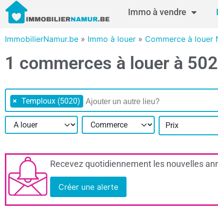
Immo à vendre
ImmobilierNamur.be
»
Immo à louer
»
Commerce à louer
1 commerces à louer à 50
×
Temploux (5020)
Prix
Recevez quotidiennement les nouvelles ann
Créer une alerte