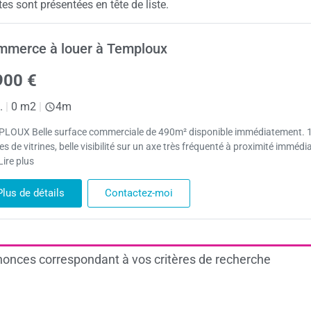
 sont présentées en tête de liste.
merce à louer à Temploux
900 €
.
|
0 m2
|
4m
LOUX Belle surface commerciale de 490m² disponible immédiatement. 
s de vitrines, belle visibilité sur un axe très fréquenté à proximité immédi
Lire plus
Plus de détails
Contactez-moi
onces correspondant à vos critères de recherche